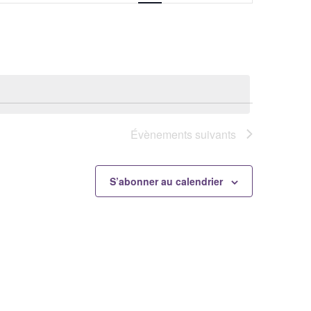
vues
Évènement
Évènements
suivants
S’abonner au calendrier