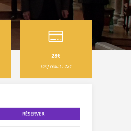

28€
Tarif réduit : 22€
RÉSERVER