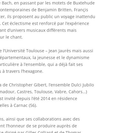
de Bach, en passant par les motets de Buxtehude
 contemporaines de Benjamin Britten, Françis
ter, ils proposent au public un voyage inattendu
. Cet éclectisme est renforcé par l’expérience
nt d’univers musicaux différents mais
r le chant.
e l’Université Toulouse – Jean Jaurès mais aussi
Départementaux, la jeunesse et le dynamisme
iculière à l’ensemble, qui a déjà fait ses
 à travers l’hexagone.
 de Christopher Gibert, l’ensemble Dulci Jubilo
amadour, Castres, Toulouse, Vabre, Cahors…)
st invité depuis l’été 2014 en résidence
elles à Carnac (56).
ns, ainsi que ses collaborations avec des
nt l’honneur de se produire auprès de
 dirigé par Gilles Colliard et de Thomas