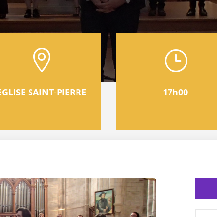

}
EGLISE SAINT-PIERRE
17h00