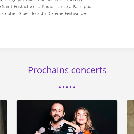
ise Saint-Eustache et à Radio France à Paris pour
istopher Gibert lors du Dixième Festival de
Prochains concerts